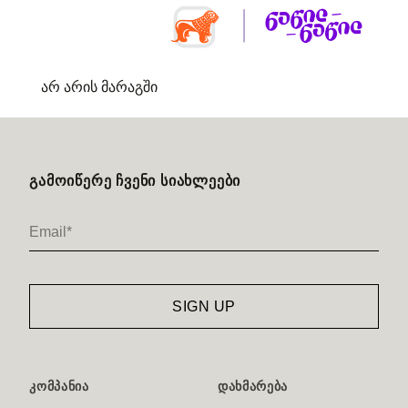
არ არის მარაგში
ᲒᲐᲛᲝᲘᲬᲔᲠᲔ ᲩᲕᲔᲜᲘ ᲡᲘᲐᲮᲚᲔᲔᲑᲘ
ᲙᲝᲛᲞᲐᲜᲘᲐ
ᲓᲐᲮᲛᲐᲠᲔᲑᲐ