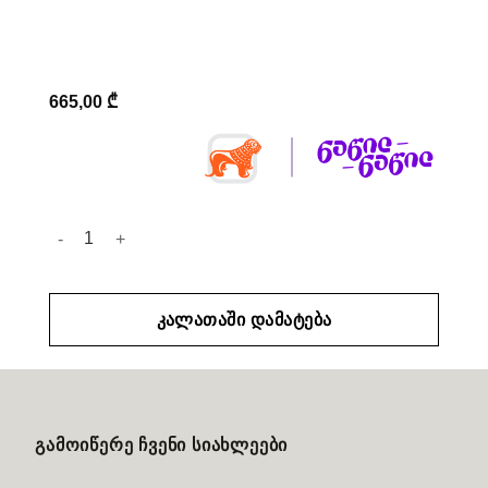
665,00
₾
რაოდენობა: Moisturizing With A Cream
ᲙᲐᲚᲐᲗᲐᲨᲘ ᲓᲐᲛᲐᲢᲔᲑᲐ
ᲒᲐᲛᲝᲘᲬᲔᲠᲔ ᲩᲕᲔᲜᲘ ᲡᲘᲐᲮᲚᲔᲔᲑᲘ