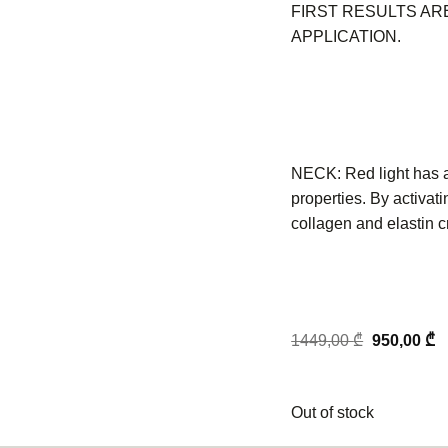
FIRST RESULTS ARE
APPLICATION.
NECK: Red light has a
properties. By activati
collagen and elastin c
Original
C
1449,00
₾
950,00
₾
price
pr
was:
is
1449,00 ₾.
9
Out of stock