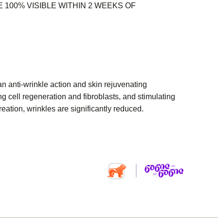
 100% VISIBLE WITHIN 2 WEEKS OF
n anti-wrinkle action and skin rejuvenating
ng cell regeneration and fibroblasts, and stimulating
reation, wrinkles are significantly reduced.
urrent
ice
:
50,00 ₾.