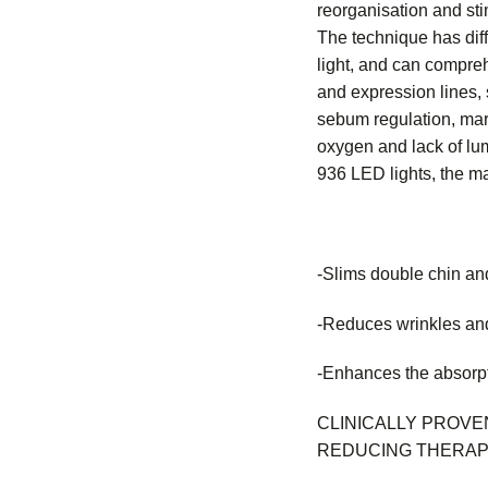
reorganisation and stim
The technique has diff
light, and can compre
and expression lines
sebum regulation, mark
oxygen and lack of lu
936 LED lights, the ma
-Slims double chin and
-Reduces wrinkles and
-Enhances the absorpt
CLINICALLY PROVEN
REDUCING THERAP