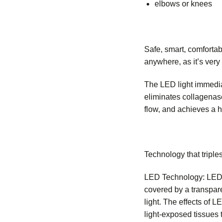
elbows or knees
Safe, smart, comforta
anywhere, as it’s very 
The LED light immedia
eliminates collagenas
flow, and achieves a 
Technology that triple
LED Technology: LEDs
covered by a transpare
light. The effects of 
light-exposed tissues 