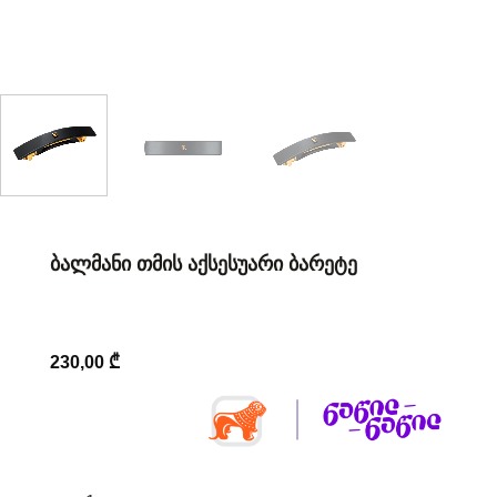
ᲑᲐᲚᲛᲐᲜᲘ ᲗᲛᲘᲡ ᲐᲥᲡᲔᲡᲣᲐᲠᲘ ᲑᲐᲠᲔᲢᲔ
230,00
₾
რაოდენობა: ბალმანი თმის აქსესუარი ბარეტე