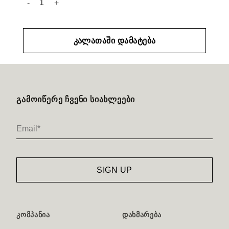
ᲙᲐᲚᲐᲗᲐᲨᲘ ᲓᲐᲛᲐᲢᲔᲑᲐ
ᲒᲐᲛᲝᲘᲬᲔᲠᲔ ᲩᲕᲔᲜᲘ ᲡᲘᲐᲮᲚᲔᲔᲑᲘ
ᲙᲝᲛᲞᲐᲜᲘᲐ
ᲓᲐᲮᲛᲐᲠᲔᲑᲐ