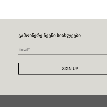
ᲒᲐᲛᲝᲘᲬᲔᲠᲔ ᲩᲕᲔᲜᲘ ᲡᲘᲐᲮᲚᲔᲔᲑᲘ