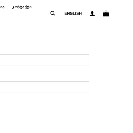
ᲘᲐ
ᲙᲝᲜᲢᲐᲥᲢᲘ
ENGLISH